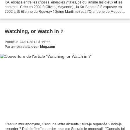
KA, espace entre les choses, énergies vitales, ce qui anime les dieux et les
hommes. Crée en 2001 à Olivet ( Mayenne) , la Ka-Bane a été exposée en
2002 à St Etienne du Rouvray ( Seine Maritime) et à l'Orangerie de Meudon
(Hauts de Seine) Dimensions :...
Watching, or Watch in ?
Publié le 24/01/2012 à 19:55
Par
amosse.cla.over-blog.com
C'est un mur anonyme, C'est une lettre absente : suis-je regardée ? dois-je
regarder ? Dois-je "me" regarder , comme Socrate le proposait : "Connais-toi