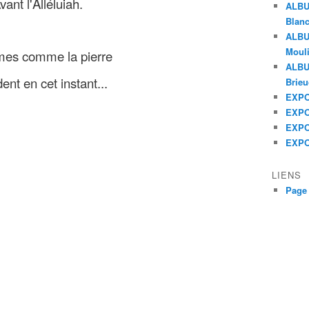
vant l'Alléluiah.
ALBU
Blanc
ALBU
Mouli
es comme la pierre
ALBUM
ent en cet instant...
Brieu
EXPO 
EXPO 
EXPO 
EXPO
LIENS
Page