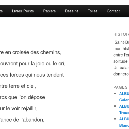
ts
Livres Peints
Papiers
Dessins
Toiles
Contact
HISTO
Saint-Br
mon histo
rre en croisée des chemins,
entre l'
solitude
ouvrent pour la joie ou le cri,
Un bala
ces forces qui nous tendent
donnero
tre terre et ciel,
PAGES
ALBUM
rps que l'on dépose
Galer
ALBUM
r le voir rejaillir,
Trou
rance de l'abandon,
ALBU
Blanc