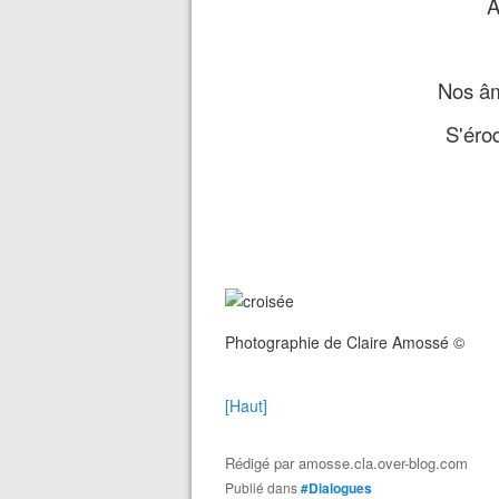
A
Nos âm
S'érod
Photographie de Claire Amossé ©
[Haut]
Rédigé par
amosse.cla.over-blog.com
Publié dans
#Dialogues