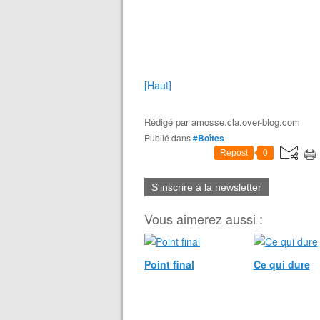
[Haut]
Rédigé par
amosse.cla.over-blog.com
Publié dans
#Boîtes
Repost
0
S'inscrire à la newsletter
Vous aimerez aussi :
Point final
Ce qui dure