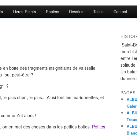
ts
Livres Peints
Papiers
Dessins
Toiles
Contact
HISTO
Saint-Br
mon histo
entre l'
solitude
e en boite des fragments insignifiants de vaisselle
Un bala
u fou, peut-être ?
donnero
ng" ?
PAGES
, le plus cher , le plus... Ainsi font les marionnettes, et
ALBUM
Galer
ALBUM
 comme Zut alors !
Trou
ALBU
, on en met des choses dans les petites boites.
Petites
Blanc