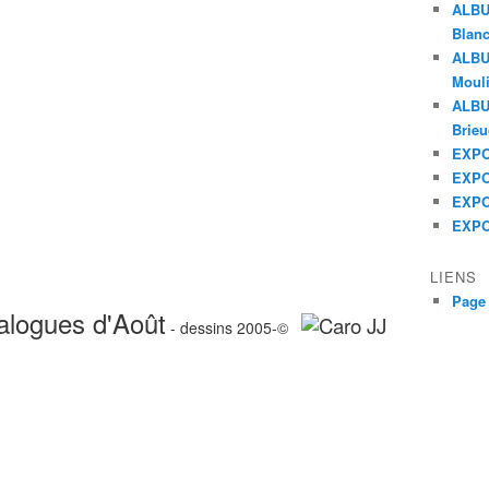
ALBU
Blanc
ALBU
Mouli
ALBUM
Brieu
EXPO 
EXPO 
EXPO 
EXPO
LIENS
Page
alogues d'Août
- dessins 2005-©