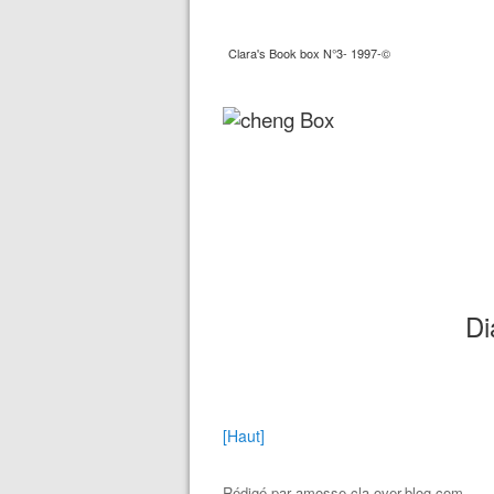
Clara's Book box N°3- 1997-©
Di
[Haut]
Rédigé par
amosse.cla.over-blog.com