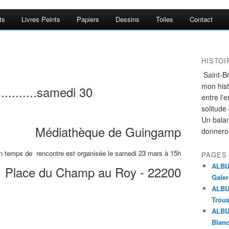
ts
Livres Peints
Papiers
Dessins
Toiles
Contact
HISTO
Saint-Br
mon histo
..........samedi 30
entre l'
solitude
Un bala
Médiathèque de Guingamp
donnero
un temps de rencontre est organisée le samedi 23 mars à 15h
PAGES
ALBUM
Place du Champ au Roy - 22200
Galer
ALBUM
Trou
ALBU
Blanc